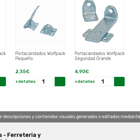
ack
Portacandados Wolfpack
Portacandados Wolfpack
Pequeño.
Seguridad Grande.
2,35€
4,90€
+detalles
+detalles
uir descripciones y contenidos visuales generados o editados mediante in
s - Ferreteria y