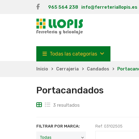
965 564 238
info@ferreteriallopis.es
Todas las categorías
Inicio
Cerrajeria
Candados
Portacan
Portacandados
3 resultados
FILTRAR POR MARCA:
Ref: 03102505