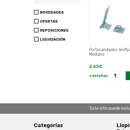
NOVEDADES
OFERTAS
REPOSICIONES
LIQUIDACIÓN
Portacandados Wolfp
Mediano.
2,65€
+detalles
Este sitio puede incl
Categorías
Llopi