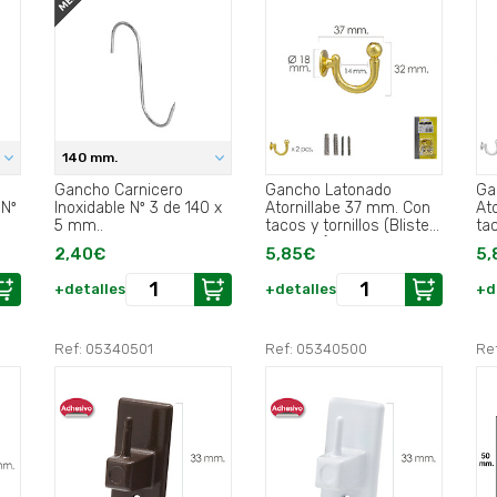
140 mm.
Gancho Carnicero
Gancho Latonado
Ga
 Nº
Inoxidable Nº 3 de 140 x
Atornillabe 37 mm. Con
At
5 mm..
tacos y tornillos (Blister
tac
2 piezas).
2 p
2,40€
5,85€
5,
+detalles
+detalles
+d
Ref: 05340501
Ref: 05340500
Ref