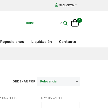
Mi cuenta
0
Reposiciones
Liquidación
Contacto
ORDENAR POR:
f: 05391005
Ref: 05391010