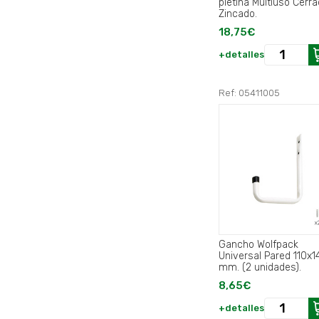
pletina Multiuso Cerr
Zincado.
18,75€
+detalles
Ref: 05411005
Gancho Wolfpack
Universal Pared 110x1
mm. (2 unidades).
8,65€
+detalles