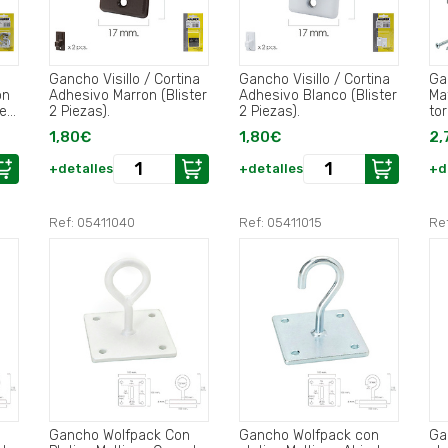
Gancho Visillo / Cortina
Gancho Visillo / Cortina
Ga
on
Adhesivo Marron (Blister
Adhesivo Blanco (Blister
Ma
ter
2 Piezas).
2 Piezas).
tor
1,80€
1,80€
2,
+detalles
+detalles
+d
Ref: 05411040
Ref: 05411015
Re
Gancho Wolfpack Con
Gancho Wolfpack con
Ga