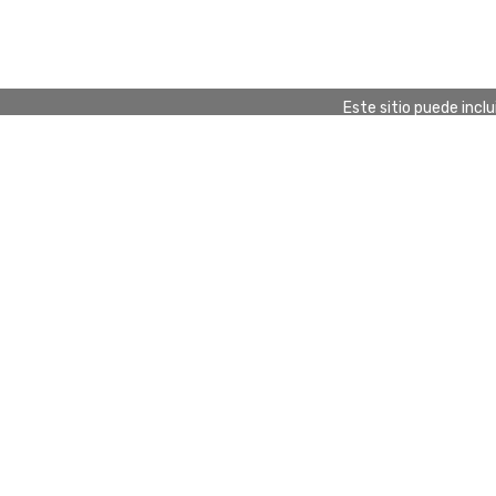
Este sitio puede incl
Categorías
Llopi
Brico
Todas las categorías
Conta
Novedades
Ofertas
Reposiciones
Liquidación
© Copyright 2026 Llopis - Ferreteria y
Aviso l
Bricolaje