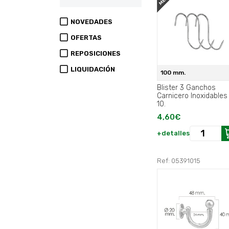
NOVEDADES
OFERTAS
REPOSICIONES
LIQUIDACIÓN
100 mm.
Blister 3 Ganchos
Carnicero Inoxidables
10.
4,60€
+detalles
Ref: 05391015