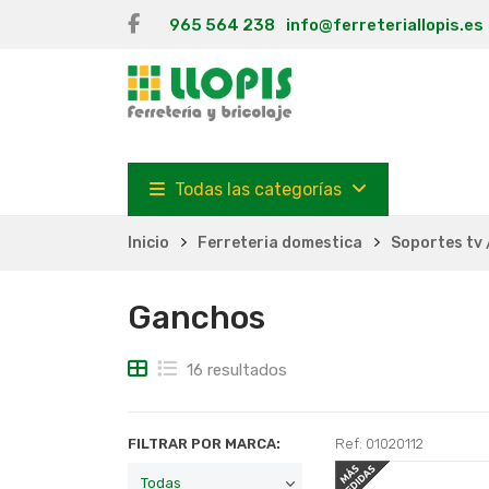
965 564 238
info@ferreteriallopis.es
Todas las categorías
Inicio
Ferreteria domestica
Soportes tv 
Ganchos
16 resultados
FILTRAR POR MARCA:
Ref: 01020112