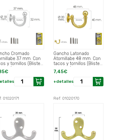
ncho Cromado
Gancho Latonado
ornillabe 37 mm. Con
Atornillabe 48 mm. Con
os y tornillos (Blister
tacos y tornillos (Blister
iezas).
2 piezas).
85€
7,45€
etalles
+detalles
: 01020171
Ref: 01020170