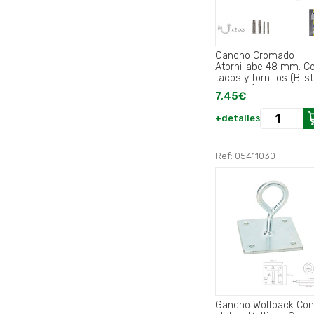
Gancho Cromado
Atornillabe 48 mm. C
tacos y tornillos (Blis
2 piezas).
7,45€
+detalles
Ref: 05411030
Gancho Wolfpack Con