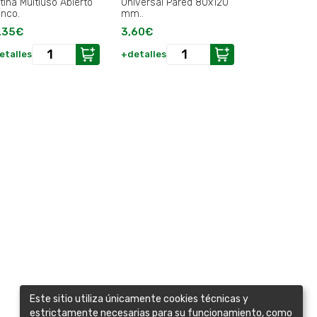
tina Multiuso Abierto
Universal Pared 80x120
anco.
mm..
,35€
3,60€
etalles
+detalles
Este sitio utiliza únicamente cookies técnicas y
estrictamente necesarias para su funcionamiento, como