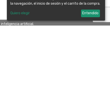
la navegación, el inicio de sesión y el carrito de la compra.
Quiero elegir
Entendido
teligencia artificial.
965 564 238
info@ferreteriallopis.es
 privacidad
Política de cookies
Configurar cookies