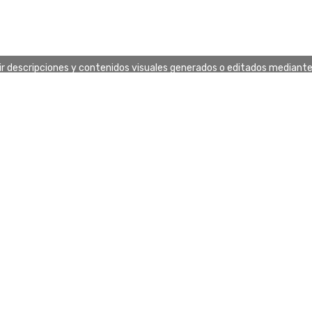
uir descripciones y contenidos visuales generados o editados mediante in
s - Ferreteria y
laje
cto
egal
Condiciones generales de venta
Política de envío
Política de