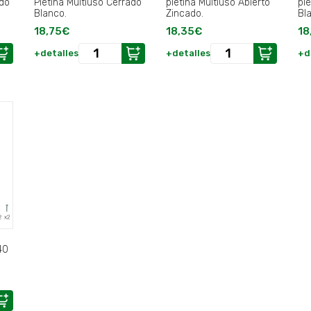
ado
Pletina Multiuso Cerrado
pletina Multiuso Abierto
ple
Blanco.
Zincado.
Bl
18,75€
18,35€
18
+detalles
+detalles
+d
40