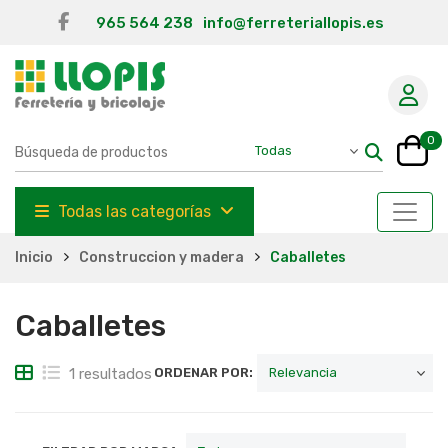
965 564 238
info@ferreteriallopis.es
0
Todas las categorías
Inicio
Construccion y madera
Caballetes
Caballetes
1 resultados
ORDENAR POR: