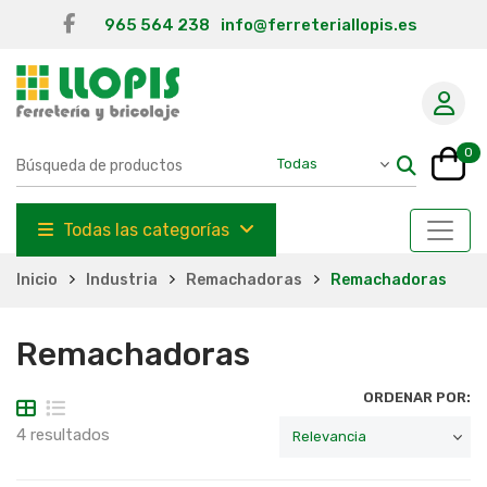
965 564 238
info@ferreteriallopis.es
0
Todas las categorías
Inicio
Industria
Remachadoras
Remachadoras
Remachadoras
ORDENAR POR:
4 resultados