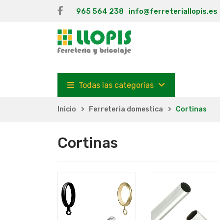
965 564 238
info@ferreteriallopis.es
Todas las categorías
Inicio
Ferreteria domestica
Cortinas
Cortinas