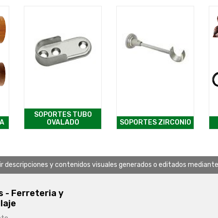
SOPORTES TUBO
A
OVALADO
SOPORTES ZIRCONIO
uir descripciones y contenidos visuales generados o editados mediante in
s - Ferreteria y
laje