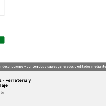
uir descripciones y contenidos visuales generados o editados mediante in
s - Ferreteria y
laje
cto