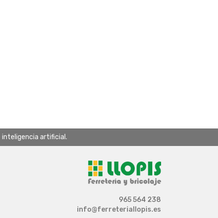
teligencia artificial.
965 564 238
info@ferreteriallopis.es