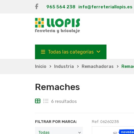
965 564 238
info@ferreteriallopis.es
Todas las categorías
Inicio
Industria
Remachadoras
Rema
Remaches
6 resultados
FILTRAR POR MARCA:
Ref: 06260238
noveda