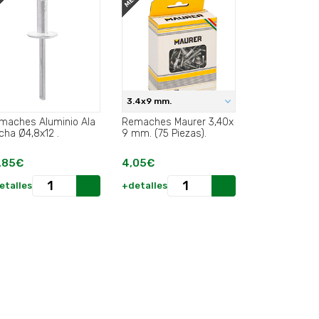
3.4x9 mm.
maches Aluminio Ala
Remaches Maurer 3,40x
Ancha Ø4,8x12 .
9 mm. (75 Piezas).
,85€
4,05€
etalles
+detalles