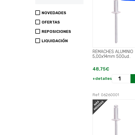
NOVEDADES
OFERTAS
REPOSICIONES
LIQUIDACIÓN
REMACHES ALUMINIO
5,00x14mm 500ud..
48,75€
+detalles
Ref: 06260001