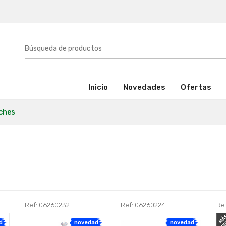
(activo)
Inicio
Novedades
Ofertas
ches
Ref: 06260232
Ref: 06260224
Re
d
novedad
novedad