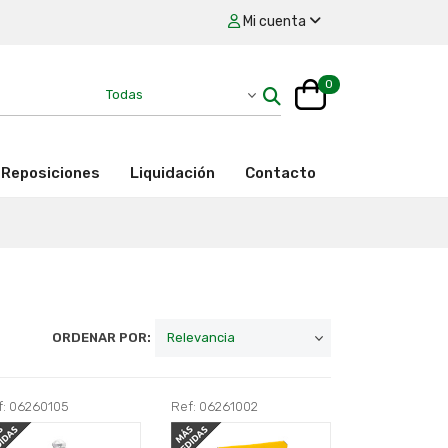
Mi cuenta
0
Reposiciones
Liquidación
Contacto
ORDENAR POR:
f: 06260105
Ref: 06261002