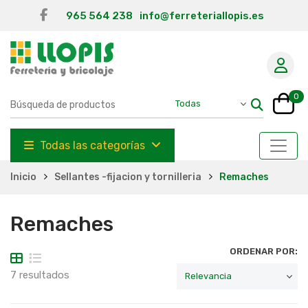
965 564 238
info@ferreteriallopis.es
0
Todas las categorías
Inicio
Sellantes -fijacion y tornilleria
Remaches
Remaches
ORDENAR POR:
7 resultados