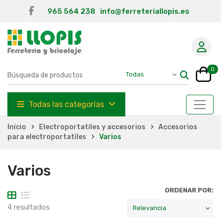
965 564 238
info@ferreteriallopis.es
0
Todas las categorías
Inicio
Electroportatiles y accesorios
Accesorios
para electroportatiles
Varios
Varios
ORDENAR POR:
4 resultados