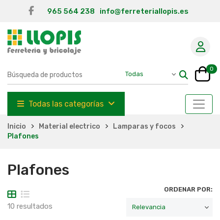
965 564 238
info@ferreteriallopis.es
0
Todas las categorías
Inicio
Material electrico
Lamparas y focos
Plafones
Plafones
ORDENAR POR:
10 resultados