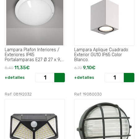
Lampara Plafon Interiores /
Lampara Aplique Cuadrado
Exteriores IP45
Exterior GU10 IP65 Color
Portalamparas E27 Ø 27 x 9,5
Blanco.
cm..
11,35€
9,10€
8,40
6,70
+detalles
+detalles
Ref: 08192032
Ref: 19080030