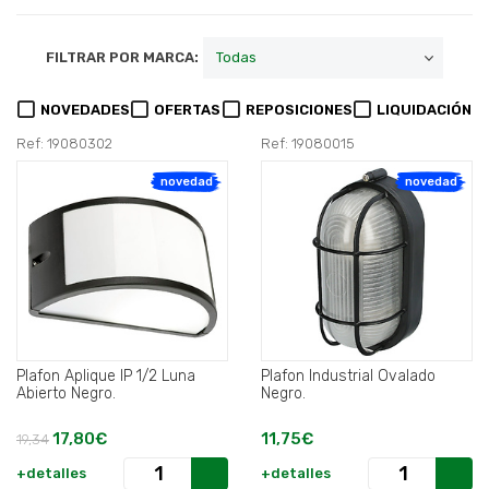
FILTRAR POR MARCA:
NOVEDADES
OFERTAS
REPOSICIONES
LIQUIDACIÓN
Ref: 19080302
Ref: 19080015
novedad
novedad
Plafon Aplique IP 1/2 Luna
Plafon Industrial Ovalado
Abierto Negro.
Negro.
17,80€
11,75€
19,34
+detalles
+detalles