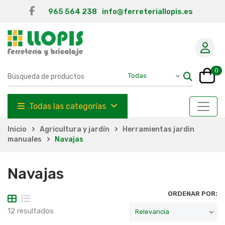
965 564 238
info@ferreteriallopis.es
0
Todas las categorías
Inicio
Agricultura y jardín
Herramientas jardin
manuales
Navajas
Navajas
ORDENAR POR:
12 resultados