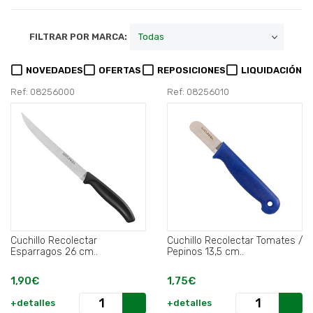
FILTRAR POR MARCA:
NOVEDADES
OFERTAS
REPOSICIONES
LIQUIDACIÓN
Ref: 08256000
Ref: 08256010
Cuchillo Recolectar
Cuchillo Recolectar Tomates /
Esparragos 26 cm..
Pepinos 13,5 cm..
1,90€
1,75€
+detalles
+detalles