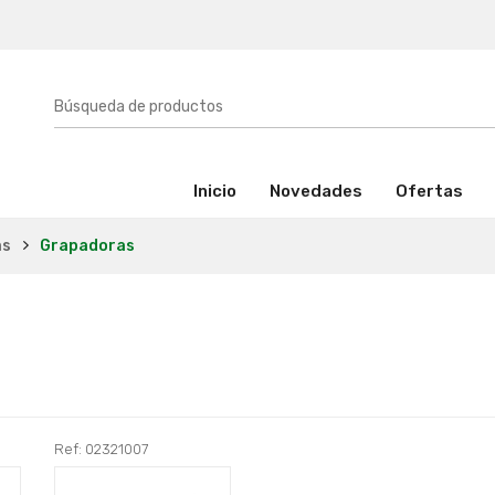
(activo)
Inicio
Novedades
Ofertas
as
Grapadoras
Ref: 02321007