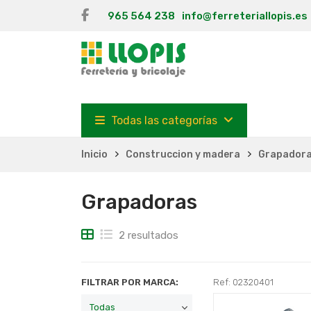
965 564 238
info@ferreteriallopis.es
Todas las categorías
Inicio
Construccion y madera
Grapador
Grapadoras
2 resultados
FILTRAR POR MARCA:
Ref: 02320401