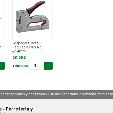
Grapadora Metal
..
Regulable Plus N3
4/14mm.
20,25€
+detalles
uir descripciones y contenidos visuales generados o editados mediante in
s - Ferreteria y