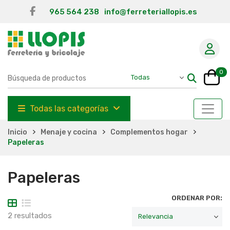
965 564 238
info@ferreteriallopis.es
0
Todas las categorías
Inicio
Menaje y cocina
Complementos hogar
Papeleras
Papeleras
ORDENAR POR:
2 resultados