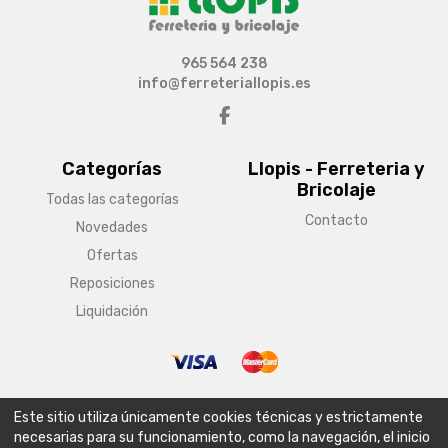
965 564 238
info@ferreteriallopis.es
Categorías
Llopis - Ferreteria y
Bricolaje
Todas las categorías
Contacto
Novedades
Ofertas
Reposiciones
Liquidación
© Copyright 2026 Llopis - Ferreteria y Bricolaje
Este sitio utiliza únicamente cookies técnicas y estrictamente
Aviso legal
Condiciones generales de venta
Política de envío
necesarias para su funcionamiento, como la navegación, el inicio