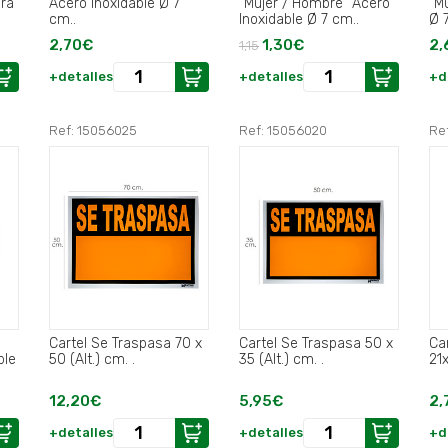
ura
Acero Inoxidable Ø 7
"Mujer / Hombre" Acero
"M
cm..
Inoxidable Ø 7 cm..
Ø 
2,70€
1,30€
2,
1,15
+detalles
+detalles
+d
Ref: 15056025
Ref: 15056020
Re
Cartel Se Traspasa 70 x
Cartel Se Traspasa 50 x
Ca
ble
50 (Alt.) cm. .
35 (Alt.) cm. .
21x
12,20€
5,95€
2,
+detalles
+detalles
+d