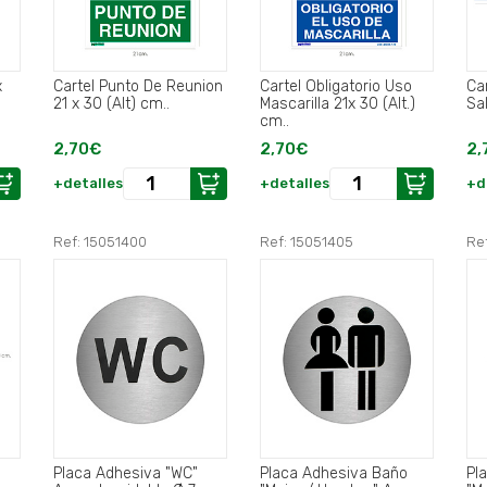
x
Cartel Punto De Reunion
Cartel Obligatorio Uso
Ca
21 x 30 (Alt) cm..
Mascarilla 21x 30 (Alt.)
Sal
cm..
2,70€
2,70€
2,
+detalles
+detalles
+d
Ref: 15051400
Ref: 15051405
Re
Placa Adhesiva "WC"
Placa Adhesiva Baño
Pl