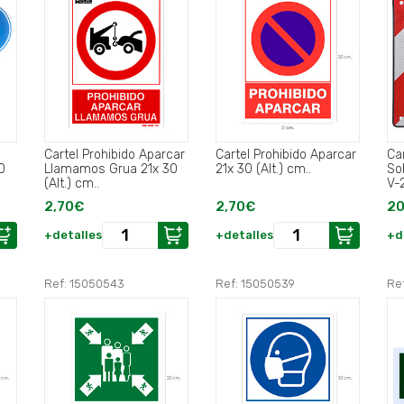
Cartel Prohibido Aparcar
Cartel Prohibido Aparcar
Ca
0
Llamamos Grua 21x 30
21x 30 (Alt.) cm..
So
(Alt.) cm..
V-
2,70€
2,70€
20
+detalles
+detalles
+d
Ref: 15050543
Ref: 15050539
Ref