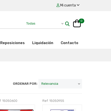
Mi cuenta
0
Reposiciones
Liquidación
Contacto
ORDENAR POR:
f: 15050600
Ref: 15050955