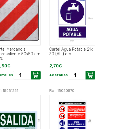
rtel Mercancia
Cartel Agua Potable 21x
bresaliente 50x50 cm
30 (Alt.) cm..
20.
,50€
2,70€
etalles
+detalles
: 15051251
Ref: 15050570