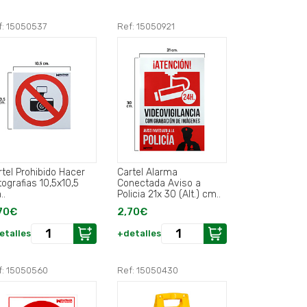
f: 15050537
Ref: 15050921
rtel Prohibido Hacer
Cartel Alarma
tografias 10,5x10,5
Conectada Aviso a
..
Policia 21x 30 (Alt.) cm..
70€
2,70€
etalles
+detalles
f: 15050560
Ref: 15050430