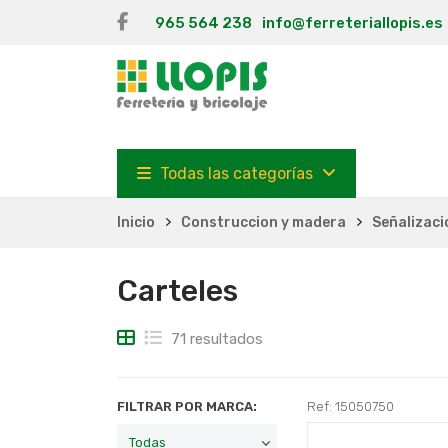
965 564 238
info@ferreteriallopis.es
Todas las categorías
Inicio
Construccion y madera
Señalizaci
Carteles
71 resultados
FILTRAR POR MARCA:
Ref: 15050750