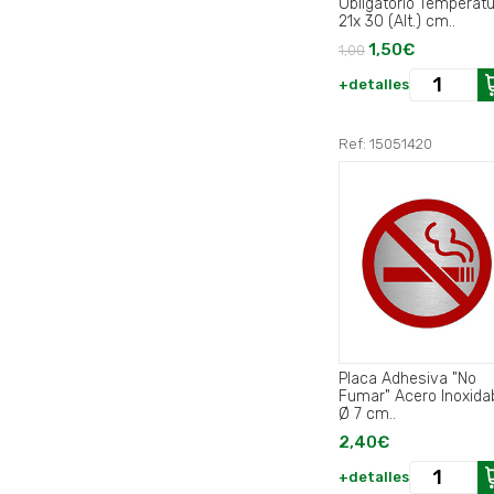
Obligatorio Temperat
21x 30 (Alt.) cm..
1,50€
1,00
+detalles
Ref: 15051420
Placa Adhesiva "No
Fumar" Acero Inoxida
Ø 7 cm..
2,40€
+detalles