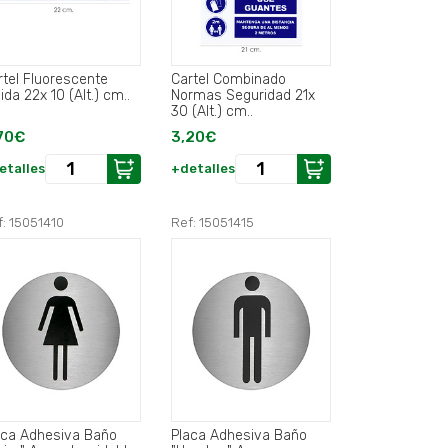
rtel Fluorescente
Cartel Combinado
ida 22x 10 (Alt.) cm..
Normas Seguridad 21x
30 (Alt.) cm..
70€
3,20€
etalles
+detalles
f: 15051410
Ref: 15051415
aca Adhesiva Baño
Placa Adhesiva Baño