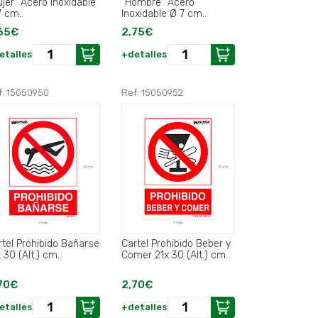
ujer" Acero Inoxidable
"Hombre" Acero
7 cm..
Inoxidable Ø 7 cm..
65€
2,75€
etalles
+detalles
f: 15050950
Ref: 15050952
rtel Prohibido Bañarse
Cartel Prohibido Beber y
 30 (Alt.) cm..
Comer 21x 30 (Alt.) cm..
70€
2,70€
etalles
+detalles