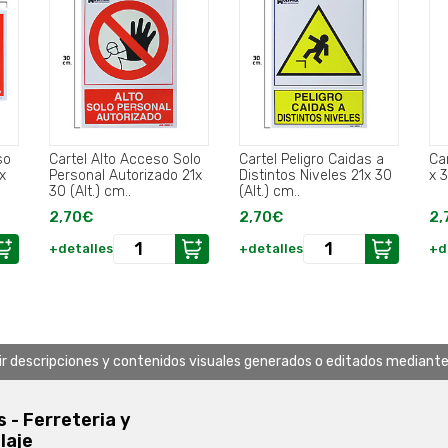
so
Cartel Alto Acceso Solo
Cartel Peligro Caidas a
Ca
x
Personal Autorizado 21x
Distintos Niveles 21x 30
x 3
30 (Alt.) cm..
(Alt.) cm..
2,70€
2,70€
2,
+detalles
+detalles
+d
uir descripciones y contenidos visuales generados o editados mediante in
s - Ferreteria y
laje