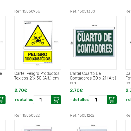
Ref: 15050956
Ref: 15051300
Re
le
Cartel Peligro Productos
Cartel Cuarto De
Ca
Toxicos 21x 30 (Alt.) cm..
Contadores 30 x 21 (Alt.)
Fo
cm..
cm
2,70€
2,70€
2,
+detalles
+detalles
+d
Ref: 15050522
Ref: 15051262
Re