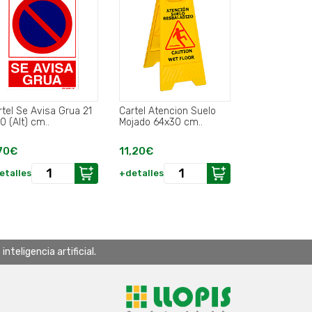
rtel Se Avisa Grua 21
Cartel Atencion Suelo
0 (Alt) cm..
Mojado 64x30 cm..
70€
11,20€
etalles
+detalles
teligencia artificial.