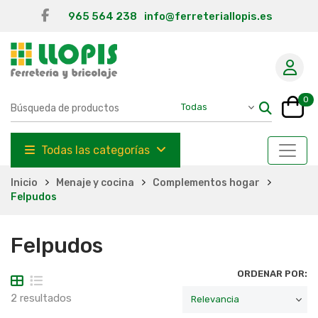
965 564 238
info@ferreteriallopis.es
0
Todas las categorías
Inicio
Menaje y cocina
Complementos hogar
Felpudos
Felpudos
ORDENAR POR:
2 resultados