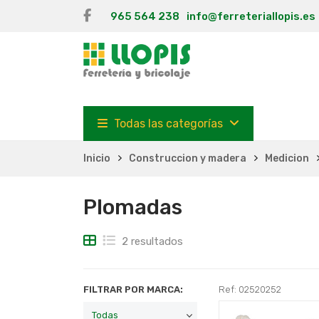
965 564 238
info@ferreteriallopis.es
Todas las categorías
Inicio
Construccion y madera
Medicion
Plomadas
2 resultados
FILTRAR POR MARCA:
Ref: 02520252