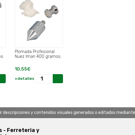
Plomada Profesional
mos.
Nuez Iman 400 gramos.
10,55€
+detalles
uir descripciones y contenidos visuales generados o editados mediante in
s - Ferreteria y