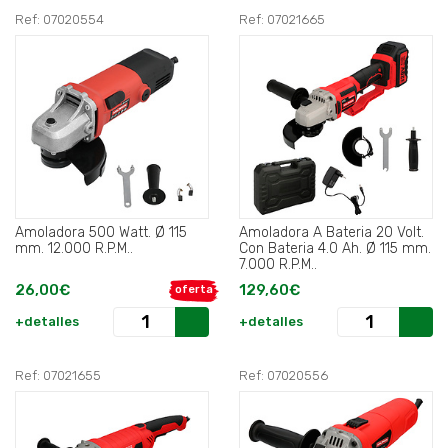
Ref: 07020554
Ref: 07021665
Amoladora 500 Watt. Ø 115
Amoladora A Bateria 20 Volt.
mm. 12.000 R.P.M..
Con Bateria 4.0 Ah. Ø 115 mm.
7.000 R.P.M..
26,00€
129,60€
oferta
+detalles
+detalles
Ref: 07021655
Ref: 07020556