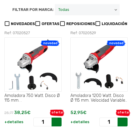
FILTRAR POR MARCA:
NOVEDADES
OFERTAS
REPOSICIONES
LIQUIDACIÓN
Ref: 07020527
Ref: 07020529
novedad
novedad
Amoladora 750 Watt. Disco Ø
Amoladora 1200 Watt. Disco
115 mm. .
Ø 115 mm. Velocidad Variable..
38,25€
52,95€
25,77
oferta
oferta
+detalles
+detalles