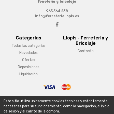
965 564 238
info@ferreteriallopis.es
Categorías
Llopis - Ferreteria y
Bricolaje
Todas las categorías
Contacto
Novedades
Ofertas
Reposiciones
Liquidación
© Copyright 2026 Llopis - Ferreteria y Bricolaje
Este sitio utiliza únicamente cookies técnicas y estrictamente
Aviso legal
Condiciones generales de venta
Política de envío
necesarias para su funcionamiento, como la navegación, el inicio
de sesión y el carrito de la compra.
Política de privacidad
Política de cookies
Configurar cookies