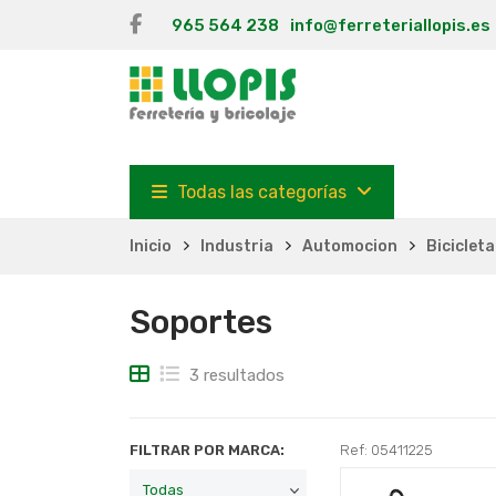
965 564 238
info@ferreteriallopis.es
Todas las categorías
Inicio
Industria
Automocion
Bicicleta
Soportes
3 resultados
FILTRAR POR MARCA:
Ref: 05411225