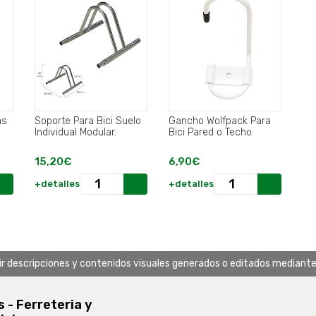
as
Soporte Para Bici Suelo
Gancho Wolfpack Para
Individual Modular.
Bici Pared o Techo.
15,20€
6,90€
+detalles
+detalles
uir descripciones y contenidos visuales generados o editados mediante in
s - Ferreteria y