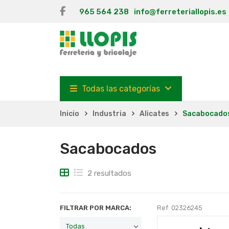
965 564 238
info@ferreteriallopis.es
Todas las categorías
Inicio
Industria
Alicates
Sacabocado
Sacabocados
2 resultados
FILTRAR POR MARCA:
Ref: 02326245