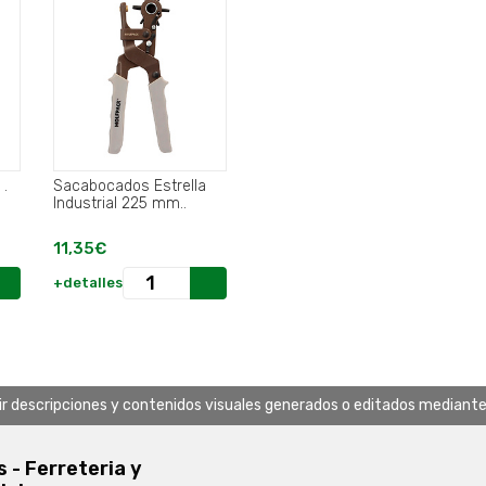
 .
Sacabocados Estrella
Industrial 225 mm..
11,35€
+detalles
uir descripciones y contenidos visuales generados o editados mediante in
s - Ferreteria y