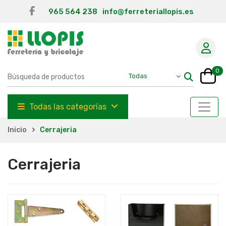
965 564 238
info@ferreteriallopis.es
0
Todas las categorías
Inicio
Cerrajeria
Cerrajeria