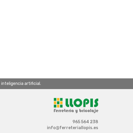
teligencia artificial.
965 564 238
info@ferreteriallopis.es