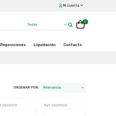
Mi cuenta
0
Reposiciones
Liquidación
Contacto
ORDENAR POR:
f: 05041010
Ref: 05041000