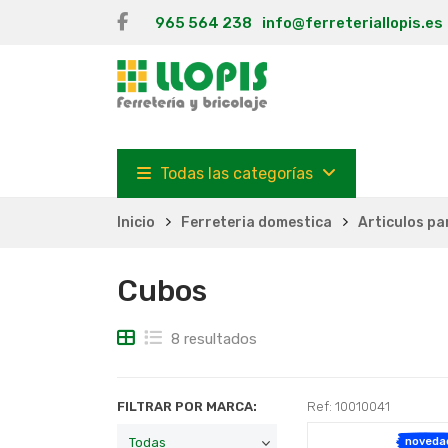
965 564 238
info@ferreteriallopis.es
Todas las categorías
Inicio
Ferreteria domestica
Articulos pa
Cubos
8 resultados
FILTRAR POR MARCA:
Ref: 10010041
noveda