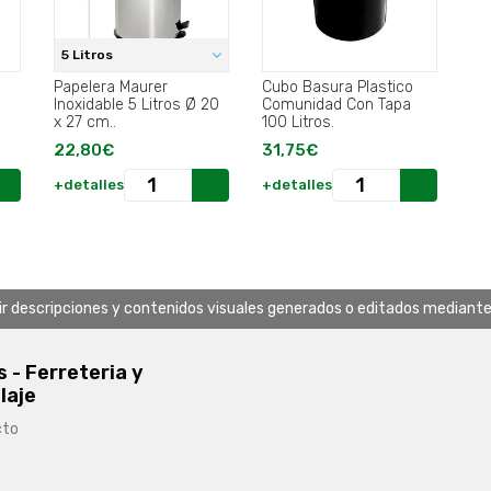
5 Litros
Papelera Maurer
Cubo Basura Plastico
Inoxidable 5 Litros Ø 20
Comunidad Con Tapa
x 27 cm..
100 Litros.
22,80€
31,75€
+detalles
+detalles
uir descripciones y contenidos visuales generados o editados mediante in
s - Ferreteria y
laje
cto