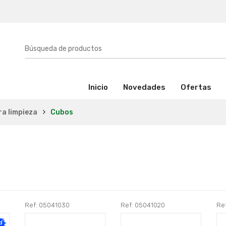
(activo)
Inicio
Novedades
Ofertas
ra limpieza
Cubos
Ref: 05041030
Ref: 05041020
Re
d