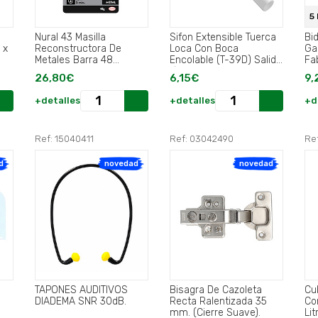
5
e
Nural 43 Masilla
Sifon Extensible Tuerca
Bi
 x
Reconstructora De
Loca Con Boca
Ga
Metales Barra 48
Encolable (T-39D) Salida
Fa
Gramos.
Ø 40 - 50 mm. Valvula
De
26,80€
6,15€
9,
1-1/2" y 1-1/4".
+detalles
+detalles
+d
Ref: 15040411
Ref: 03042490
Re
d
novedad
novedad
TAPONES AUDITIVOS
Bisagra De Cazoleta
Cu
DIADEMA SNR 30dB.
Recta Ralentizada 35
Co
mm. (Cierre Suave).
Lit