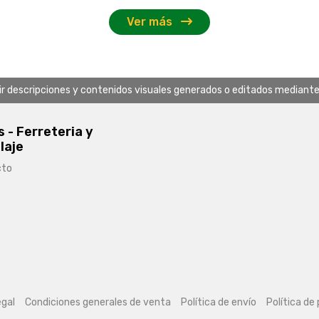
Ver más
uir descripciones y contenidos visuales generados o editados mediante in
s - Ferreteria y
laje
cto
egal
Condiciones generales de venta
Política de envío
Política de