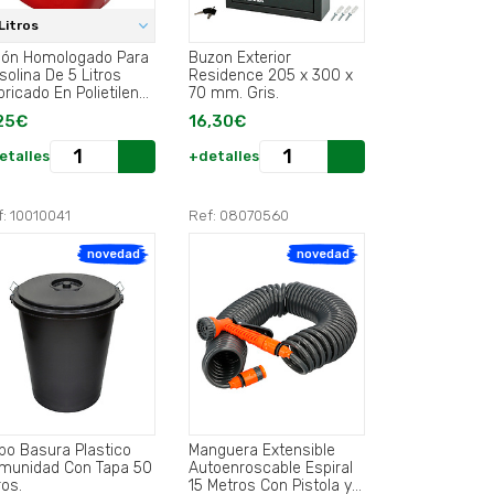
 Litros
dón Homologado Para
Buzon Exterior
solina De 5 Litros
Residence 205 x 300 x
bricado En Polietileno
70 mm. Gris.
 Alta Densidad..
25€
16,30€
etalles
+detalles
f: 10010041
Ref: 08070560
novedad
novedad
bo Basura Plastico
Manguera Extensible
munidad Con Tapa 50
Autoenroscable Espiral
ros.
15 Metros Con Pistola y