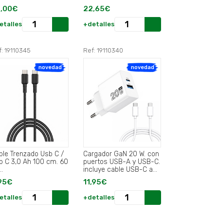
Conectores.
,00€
22,65€
etalles
+detalles
: 19110345
Ref: 19110340
novedad
novedad
ble Trenzado Usb C /
Cargador GaN 20 W. con
b C 3,0 Ah 100 cm. 60
puertos USB-A y USB-C.
.
incluye cable USB-C a
USB-C de 100 cm..
95€
11,95€
etalles
+detalles