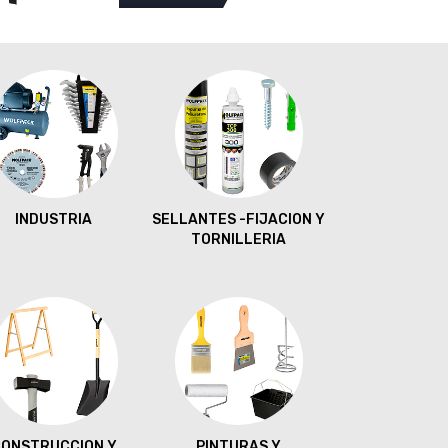
INDUSTRIA
SELLANTES -FIJACION Y
PROTECCI
TORNILLERIA
VESTUAR
ONSTRUCCION Y
PINTURAS Y
EQUIPOS DE 