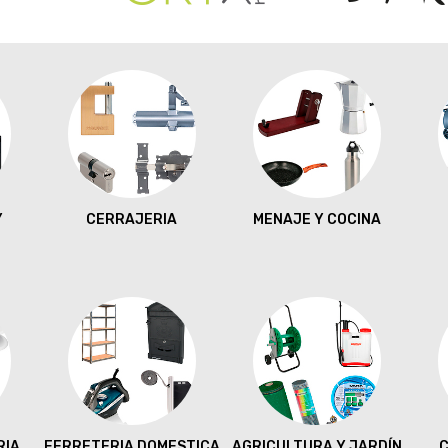
Y
CERRAJERIA
MENAJE Y COCINA
RIA
FERRETERIA DOMESTICA
AGRICULTURA Y JARDÍN
C