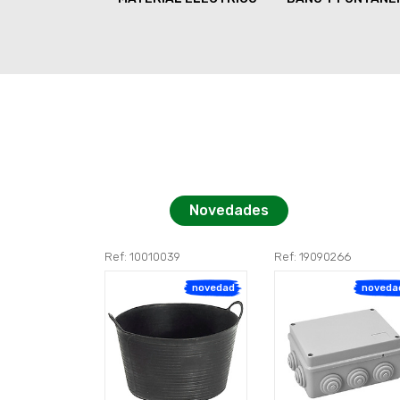
Novedades
Ref: 10010039
Ref: 19090266
novedad
noveda