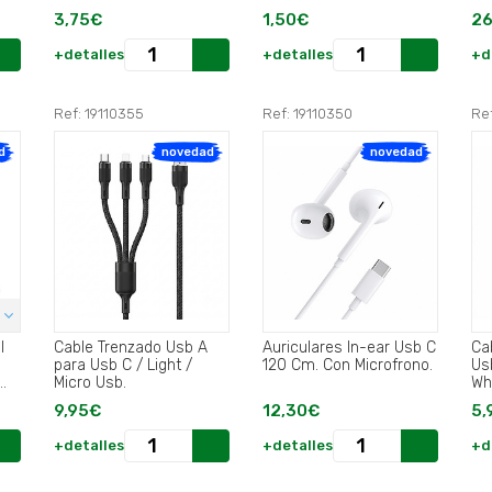
3,75€
1,50€
26
+detalles
+detalles
+d
Ref: 19110355
Ref: 19110350
Ref
d
novedad
novedad
l
Cable Trenzado Usb A
Auriculares In-ear Usb C
Ca
para Usb C / Light /
120 Cm. Con Microfrono.
Us
Micro Usb.
Wh.
9,95€
12,30€
5,
+detalles
+detalles
+d