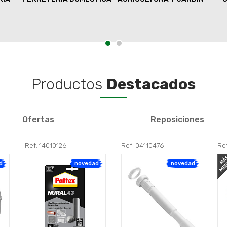
Productos
Destacados
Ofertas
Reposiciones
Ref: 14010126
Ref: 04110476
Re
d
novedad
novedad