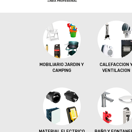
OPORTATILES Y
MOBILIARIO JARDIN Y
CALEFACCION 
CESORIOS
CAMPING
VENTILACION
TURA Y JARDÍN
MATERIAL ELECTRICO
BAÑO Y FONTANE