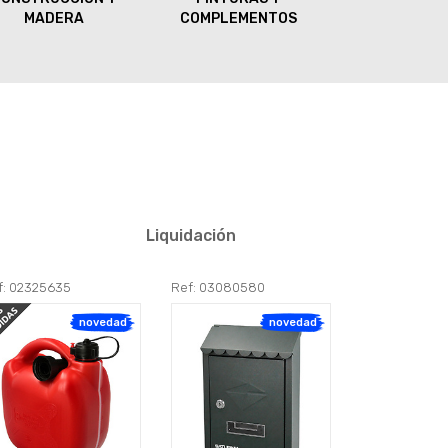
MADERA
COMPLEMENTOS
Liquidación
f: 02325635
Ref: 03080580
novedad
novedad