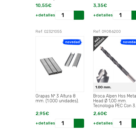
Unidades).
Arnes .
10,55€
3,35€
+detalles
+detalles
Ref: 02321055
Ref: 09086200
novedad
noveda
1.00 mm.
Grapas Nº 3 Altura 8
Broca Alpen Hss Meta
mm. (1.000 unidades).
Head Ø 1,00 mm.
Tecnologia PEC Con 3
Filos de Corte.
2,95€
2,60€
+detalles
+detalles