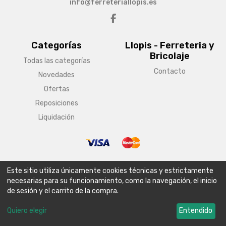
info@ferreteriallopis.es
Categorías
Llopis - Ferreteria y
Bricolaje
Todas las categorías
Contacto
Novedades
Ofertas
Reposiciones
Liquidación
© Copyright 2026 Llopis - Ferreteria y Bricolaje
Este sitio utiliza únicamente cookies técnicas y estrictamente
Aviso legal
Condiciones generales de venta
Política de envío
necesarias para su funcionamiento, como la navegación, el inicio
de sesión y el carrito de la compra.
Política de privacidad
Política de cookies
Configurar cookies
Quiero elegir
Entendido