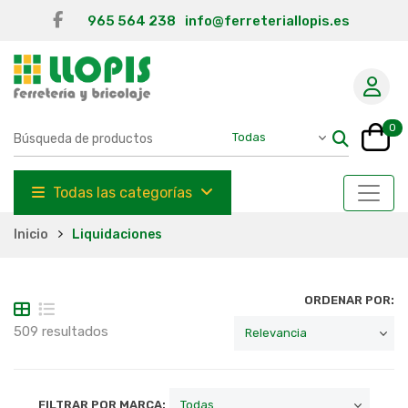
965 564 238
info@ferreteriallopis.es
0
Todas las categorías
Inicio
Liquidaciones
ORDENAR POR:
509 resultados
FILTRAR POR MARCA: