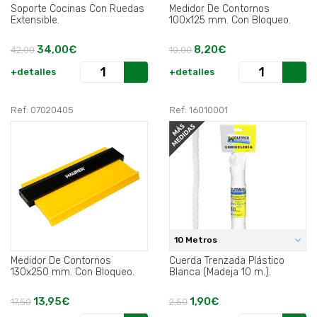
Soporte Cocinas Con Ruedas
Medidor De Contornos
Extensible.
100x125 mm. Con Bloqueo.
34,00€
8,20€
42,00
10,00
+detalles
+detalles
Ref: 07020405
Ref: 16010001
10 Metros
Medidor De Contornos
Cuerda Trenzada Plástico
130x250 mm. Con Bloqueo.
Blanca (Madeja 10 m.).
13,95€
1,90€
17,50
2,50