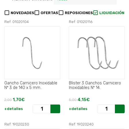
NOVEDADES
OFERTAS
REPOSICIONES
LIQUIDACIÓN
Ref: 01020104
Ref: 01020116
Gancho Carnicero Inoxidable
Blister 3 Ganchos Carnicero
Nº 3 de 140 x 5 mm..
Inoxidables Nº 14.
1,70€
4,15€
2,00
5,00
+detalles
+detalles
Ref: 19020230
Ref: 19020240