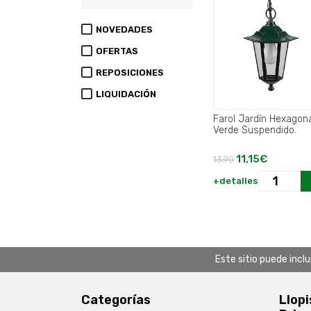
NOVEDADES
OFERTAS
REPOSICIONES
LIQUIDACIÓN
Farol Jardín Hexagon
Verde Suspendido.
11,15€
13,90
+detalles
Este sitio puede incl
Categorías
Llopi