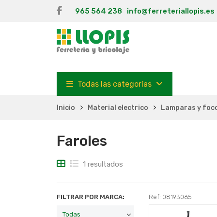
965 564 238
info@ferreteriallopis.es
Todas las categorías
Inicio
Material electrico
Lamparas y foc
Faroles
1 resultados
FILTRAR POR MARCA:
Ref: 08193065