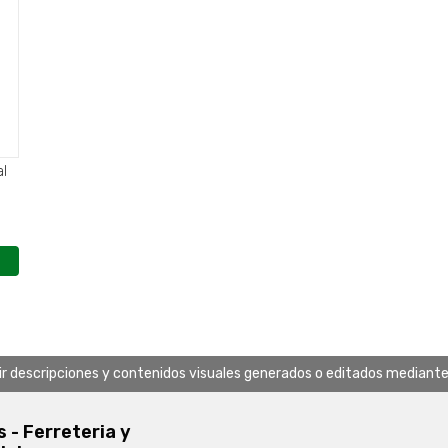
al
uir descripciones y contenidos visuales generados o editados mediante in
s - Ferreteria y