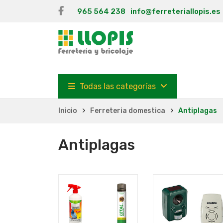
965 564 238
info@ferreteriallopis.es
Todas las categorías
Inicio
Ferreteria domestica
Antiplagas
Antiplagas