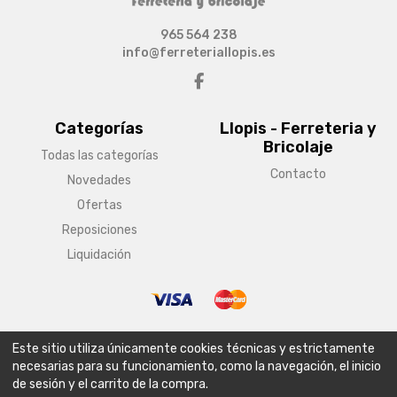
965 564 238
info@ferreteriallopis.es
Categorías
Llopis - Ferreteria y
Bricolaje
Todas las categorías
Contacto
Novedades
Ofertas
Reposiciones
Liquidación
© Copyright 2026 Llopis - Ferreteria y Bricolaje
Este sitio utiliza únicamente cookies técnicas y estrictamente
Aviso legal
Condiciones generales de venta
Política de envío
necesarias para su funcionamiento, como la navegación, el inicio
de sesión y el carrito de la compra.
Política de privacidad
Política de cookies
Configurar cookies