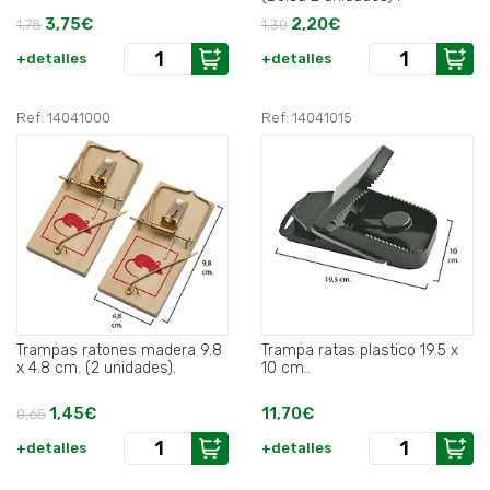
3,75€
2,20€
1,78
1,30
+detalles
+detalles
Ref: 14041000
Ref: 14041015
Trampas ratones madera 9.8
Trampa ratas plastico 19.5 x
x 4.8 cm. (2 unidades).
10 cm..
1,45€
11,70€
0,65
+detalles
+detalles