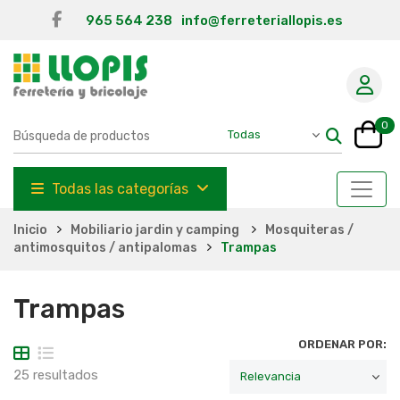
965 564 238
info@ferreteriallopis.es
0
Todas las categorías
Inicio
Mobiliario jardin y camping
Mosquiteras /
antimosquitos / antipalomas
Trampas
Trampas
ORDENAR POR:
25 resultados