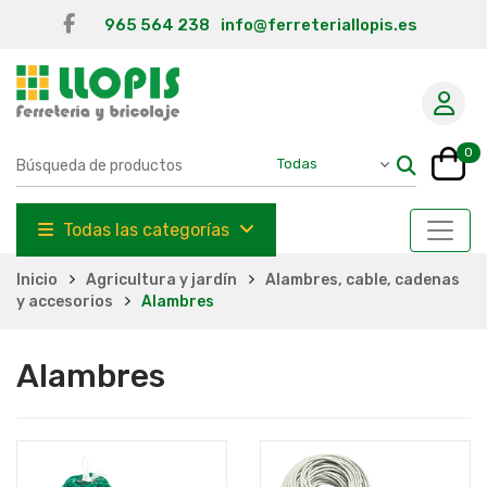
965 564 238
info@ferreteriallopis.es
0
Todas las categorías
Inicio
Agricultura y jardín
Alambres, cable, cadenas
y accesorios
Alambres
Alambres