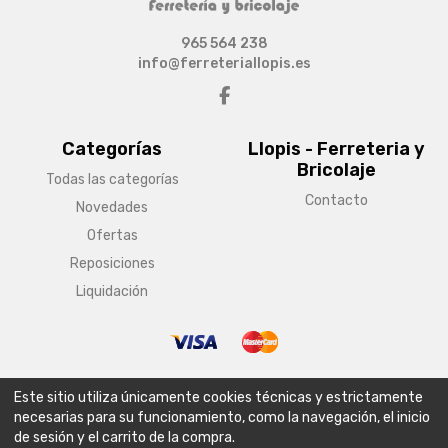
965 564 238
info@ferreteriallopis.es
Categorías
Llopis - Ferreteria y
Bricolaje
Todas las categorías
Contacto
Novedades
Ofertas
Reposiciones
Liquidación
© Copyright 2026 Llopis - Ferreteria y Bricolaje
Este sitio utiliza únicamente cookies técnicas y estrictamente
Aviso legal
Condiciones generales de venta
Política de envío
necesarias para su funcionamiento, como la navegación, el inicio
de sesión y el carrito de la compra.
Política de privacidad
Política de cookies
Configurar cookies