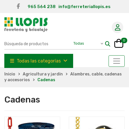
965 564 238
info@ferreteriallopis.es
0
Todas las categorías
Inicio
Agricultura y jardín
Alambres, cable, cadenas
y accesorios
Cadenas
Cadenas