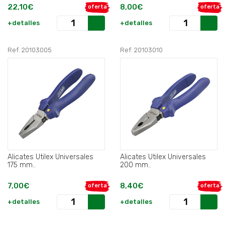
Terminales / Arrancar y Rizar
22,10€
8,00€
oferta
oferta
Cable).
+detalles
+detalles
Ref: 20103005
Ref: 20103010
Alicates Utilex Universales
Alicates Utilex Universales
175 mm..
200 mm..
7,00€
8,40€
oferta
oferta
+detalles
+detalles