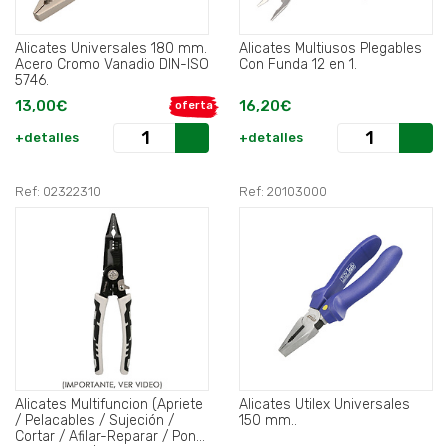
Alicates Universales 180 mm.
Alicates Multiusos Plegables
Acero Cromo Vanadio DIN-ISO
Con Funda 12 en 1.
5746.
13,00€
16,20€
oferta
+detalles
+detalles
Ref: 02322310
Ref: 20103000
Alicates Multifuncion (Apriete
Alicates Utilex Universales
/ Pelacables / Sujeción /
150 mm..
Cortar / Afilar-Reparar / Poner