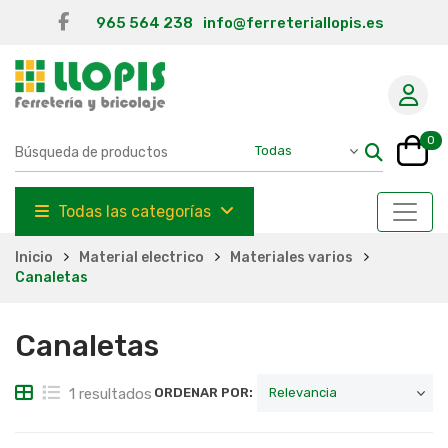
965 564 238
info@ferreteriallopis.es
0
Todas las categorías
Inicio
Material electrico
Materiales varios
Canaletas
Canaletas
1 resultados
ORDENAR POR: