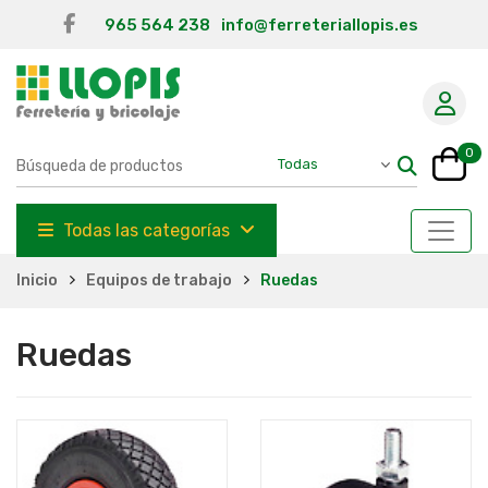
965 564 238
info@ferreteriallopis.es
0
Todas las categorías
Inicio
Equipos de trabajo
Ruedas
Ruedas