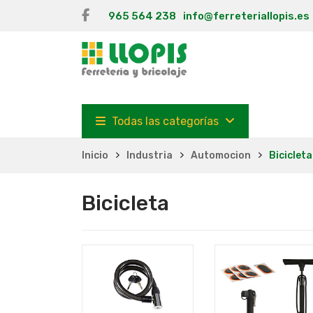
965 564 238
info@ferreteriallopis.es
Todas las categorías
Inicio
Industria
Automocion
Bicicleta
Bicicleta