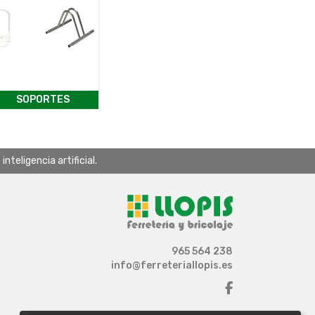
SOPORTES
teligencia artificial.
965 564 238
info@ferreteriallopis.es