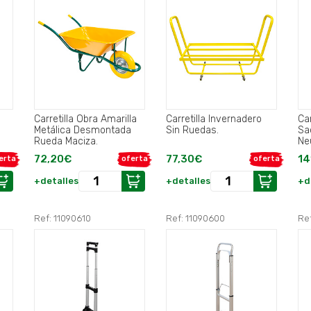
Carretilla Obra Amarilla
Carretilla Invernadero
Ca
Metálica Desmontada
Sin Ruedas.
Sacos Al
Rueda Maciza.
Ne
72,20€
77,30€
14
erta
oferta
oferta
+detalles
+detalles
+d
Ref: 11090610
Ref: 11090600
Re