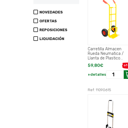
NOVEDADES
OFERTAS
REPOSICIONES
LIQUIDACIÓN
Carretilla Almacen
Rueda Neumatica /
Llanta de Plastico
"Easy".
59,80€
of
+detalles
Ref: 11090615