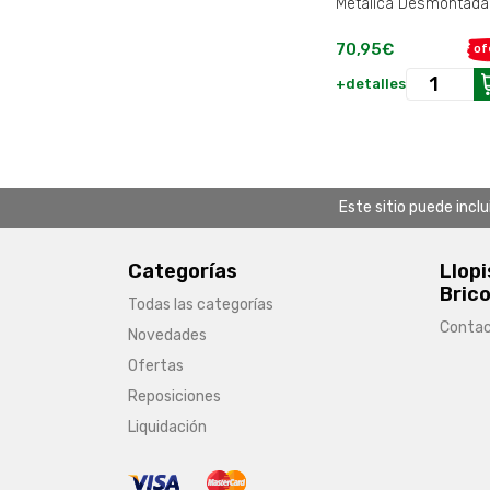
Metálica Desmontada
70,95€
of
+detalles
Este sitio puede incl
Categorías
Llopi
Brico
Todas las categorías
Conta
Novedades
Ofertas
Reposiciones
Liquidación