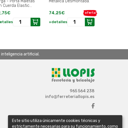
rga - Porta Maletas
Metálica Desmontada.
n Cuerda Elastic
,5x33x44 cm. Hasta
,75€
74,25€
oferta
Kg..
etalles
+detalles
teligencia artificial.
965 564 238
info@ferreteriallopis.es
Este sitio utiliza únicamente cookies técnicas y
estrictamente necesarias para su funcionamiento, como