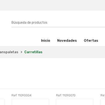
(activo)
Inicio
Novedades
Ofertas
ranspaletas
Carretillas
Ref: 11090004
Ref: 11090070
Ref