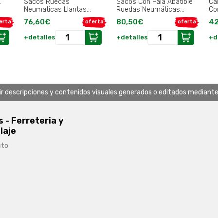
.
Sacos Ruedas
Sacos Con Pala Abatible
Ca
Neumaticas Llantas
Ruedas Neumáticas
Co
Plastico.
Llantas de plástico.
93
76,60€
80,50€
42
erta
oferta
oferta
50 
+detalles
+detalles
+d
uir descripciones y contenidos visuales generados o editados mediante in
s - Ferreteria y
laje
cto