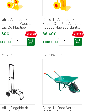
rretilla Almacen /
Carretilla Almacen /
edas Macizas
Sacos Con Pala Abatible
ntas De Plástico .
Ruedas Macizas Llantas
de plástico.
,30€
86,40€
oferta
oferta
etalles
+detalles
f: 11090350
Ref: 11090001
retilla Plegable de
Carretilla Obra Verde