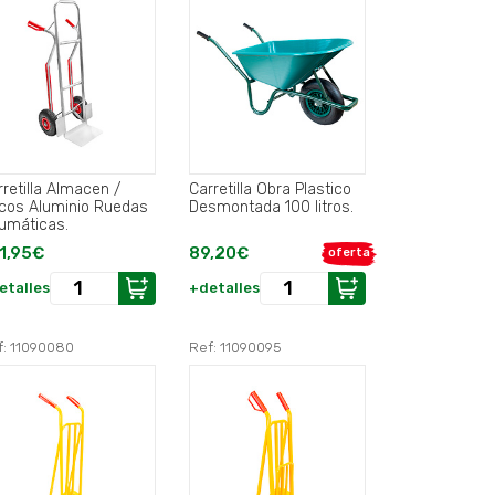
rretilla Almacen /
Carretilla Obra Plastico
uminio Ruedas
Desmontada 100 litros.
umáticas.
1,95€
89,20€
oferta
etalles
+detalles
f: 11090080
Ref: 11090095