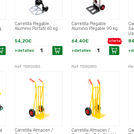
Carretilla Plegable
Carretilla Plegable
Ca
0 kg..
Aluminio Portatil 60 kg..
Aluminio Plegable 90 kg..
Sacos Ru
Lla
54,20€
64,40€
84
oferta
+detalles
+detalles
+d
Ref: 11090085
Ref: 11090090
Re
la
Carretilla Almacen /
Carretilla Almacen /
Car