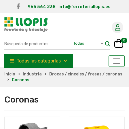
965 564 238
info@ferreteriallopis.es
0
Todas las categorías
Inicio
Industria
Brocas / cinceles / fresas / coronas
Coronas
Coronas