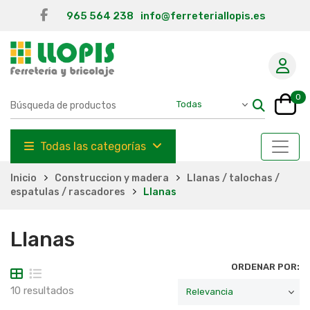
965 564 238
info@ferreteriallopis.es
0
Todas las categorías
Inicio
Construccion y madera
Llanas / talochas /
espatulas / rascadores
Llanas
Llanas
ORDENAR POR:
10 resultados