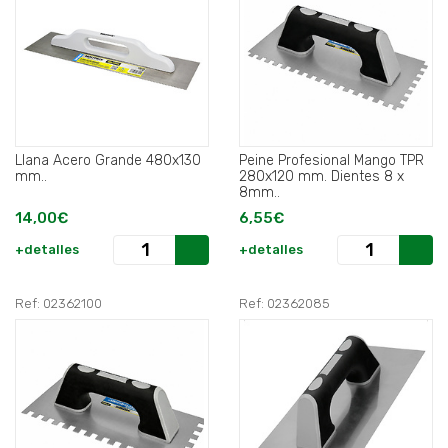
Llana Acero Grande 480x130
Peine Profesional Mango TPR
mm..
280x120 mm. Dientes 8 x
8mm..
14,00€
6,55€
+detalles
+detalles
Ref: 02362100
Ref: 02362085