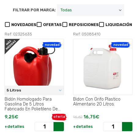
FILTRAR POR MARCA:
NOVEDADES
OFERTAS
REPOSICIONES
LIQUIDACIÓN
Ref: 02325635
Ref: 05085410
novedad
novedad
5 Litros
Bidón Homologado Para
Bidon Con Grifo Plastico
Gasolina De 5 Litros
Alimentario 20 Litros.
Fabricado En Polietileno De
Alta Densidad..
9,25€
16,75€
oferta
16,62
+detalles
+detalles