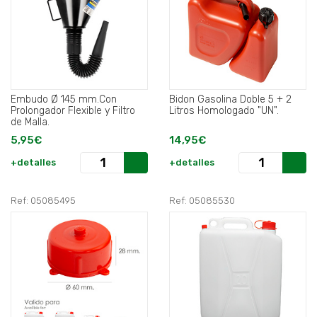
Embudo Ø 145 mm.Con
Bidon Gasolina Doble 5 + 2
Prolongador Flexible y Filtro
Litros Homologado "UN".
de Malla.
5,95€
14,95€
+detalles
+detalles
Ref: 05085495
Ref: 05085530