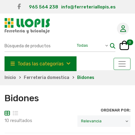
965 564 238
info@ferreteriallopis.es
0
Todas las categorías
Inicio
Ferreteria domestica
Bidones
Bidones
ORDENAR POR:
10 resultados