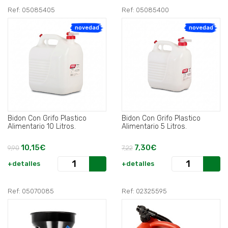
Ref: 05085405
Ref: 05085400
novedad
novedad
Bidon Con Grifo Plastico
Bidon Con Grifo Plastico
Alimentario 10 Litros.
Alimentario 5 Litros.
10,15€
7,30€
9,90
7,22
+detalles
+detalles
Ref: 05070085
Ref: 02325595