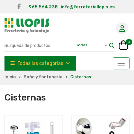
965 564 238
info@ferreteriallopis.es
0
Todas las categorías
Inicio
Baño y fontaneria
Cisternas
Cisternas