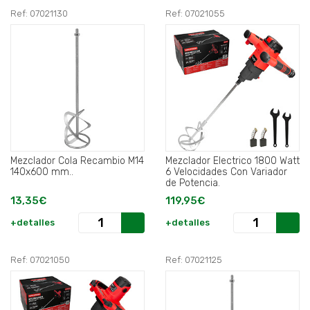
Ref: 07021130
Ref: 07021055
Mezclador Cola Recambio M14
Mezclador Electrico 1800 Watt
140x600 mm..
6 Velocidades Con Variador
de Potencia.
13,35€
119,95€
+detalles
+detalles
Ref: 07021050
Ref: 07021125