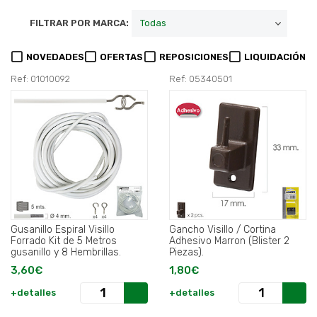
FILTRAR POR MARCA:
NOVEDADES
OFERTAS
REPOSICIONES
LIQUIDACIÓN
Ref: 01010092
Ref: 05340501
Gusanillo Espiral Visillo
Gancho Visillo / Cortina
Forrado Kit de 5 Metros
Adhesivo Marron (Blister 2
gusanillo y 8 Hembrillas.
Piezas).
3,60€
1,80€
+detalles
+detalles