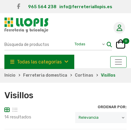
965 564 238
info@ferreteriallopis.es
0
Todas las categorías
Inicio
Ferreteria domestica
Cortinas
Visillos
Visillos
ORDENAR POR:
14 resultados