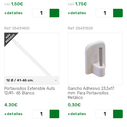
1,50€
1,75€
1,41
1,59
+detalles
+detalles
Ref: 05431400
Ref: 05431505
12 Ø / 41-65 cm.
Portavisillos Extensble Auto
Gancho Adhesivo 23,5x17
12/41- 65 Blanco.
mm. Para Portavisillos
Metálico.
4,30€
0,30€
+detalles
+detalles