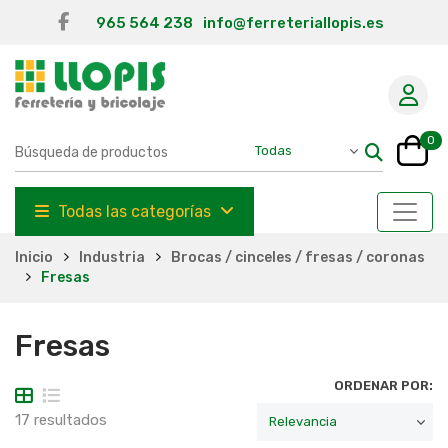
965 564 238
info@ferreteriallopis.es
0
Todas las categorías
Inicio
Industria
Brocas / cinceles / fresas / coronas
Fresas
Fresas
ORDENAR POR:
17 resultados