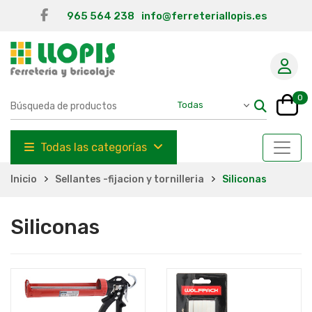
965 564 238
info@ferreteriallopis.es
0
Todas las categorías
Inicio
Sellantes -fijacion y tornilleria
Siliconas
Siliconas