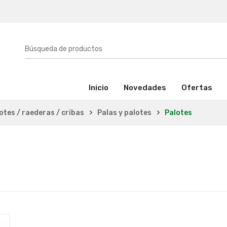
(activo)
Inicio
Novedades
Ofertas
lotes / raederas / cribas
Palas y palotes
Palotes