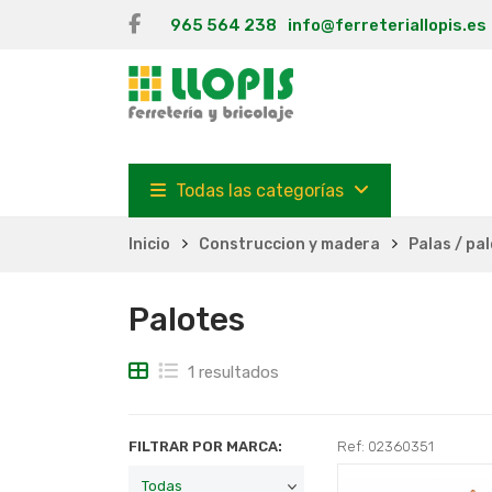
965 564 238
info@ferreteriallopis.es
Todas las categorías
Inicio
Construccion y madera
Palas / pa
Palotes
1 resultados
FILTRAR POR MARCA:
Ref: 02360351