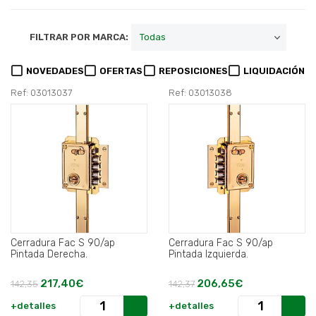
FILTRAR POR MARCA:
NOVEDADES
OFERTAS
REPOSICIONES
LIQUIDACIÓN
Ref: 03013037
Ref: 03013038
Cerradura Fac S 90/ap
Cerradura Fac S 90/ap
Pintada Derecha.
Pintada Izquierda.
217,40€
206,65€
142,35
142,37
+detalles
+detalles