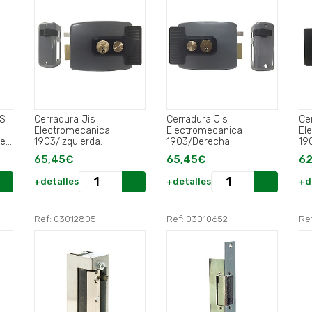
IS
Cerradura Jis
Cerradura Jis
Ce
Electromecanica
Electromecanica
El
er
1903/Izquierda.
1903/Derecha.
19
65,45€
65,45€
62
+detalles
+detalles
+d
Ref: 03012805
Ref: 03010652
Re