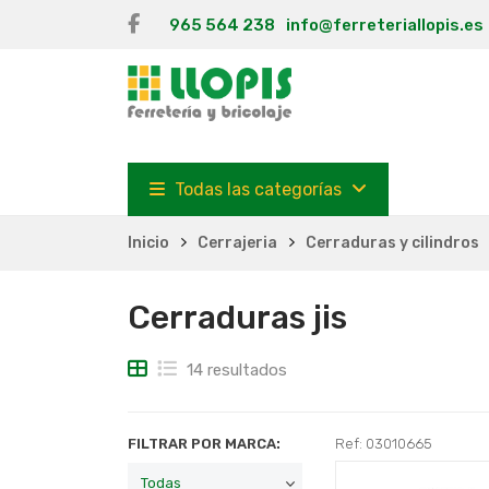
965 564 238
info@ferreteriallopis.es
Todas las categorías
Inicio
Cerrajeria
Cerraduras y cilindros
Cerraduras jis
14 resultados
FILTRAR POR MARCA:
Ref: 03010665