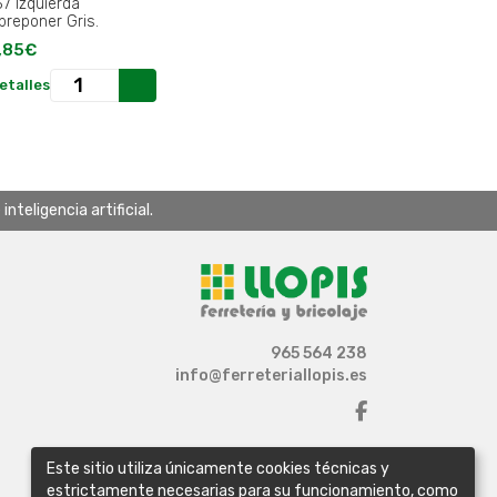
37 Izquierda
breponer Gris.
,85€
etalles
teligencia artificial.
965 564 238
info@ferreteriallopis.es
Este sitio utiliza únicamente cookies técnicas y
estrictamente necesarias para su funcionamiento, como