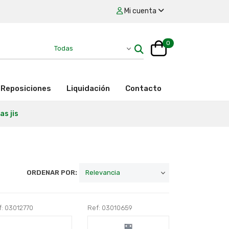
Mi cuenta
0
Reposiciones
Liquidación
Contacto
s jis
ORDENAR POR:
f: 03012770
Ref: 03010659