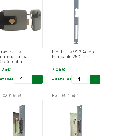
rradura Jis
Frente Jis 902 Acero
ectromecanica
Inoxidable 250 mm..
02/Derecha.
,75€
7,05€
etalles
+detalles
f: 03010653
Ref: 03010654