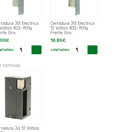
rradura JIS Electrica
Cerradura JIS Electrica
 Voltios 822-901g
12 Voltios 832-901g
nte Gris.
Frente Gris.
,00€
18,85€
etalles
+detalles
f: 03010662
radura Jis 12 Voltios