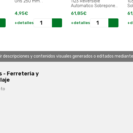
Gris 250 mm. .
1123 Reversible
10
Automatico Sobreponer
So
Cerradura Vertical.
4,95€
61,85€
61
+detalles
+detalles
+d
uir descripciones y contenidos visuales generados o editados mediante in
s - Ferreteria y
laje
cto