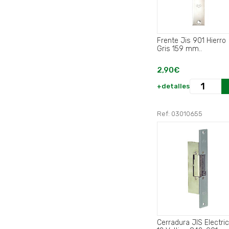
Frente Jis 901 Hierro
Gris 159 mm..
2,90€
+detalles
Ref: 03010655
Cerradura JIS Electri