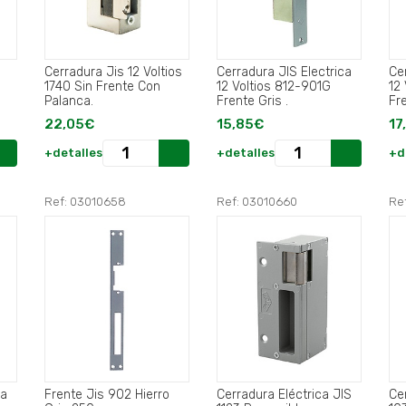
Cerradura Jis 12 Voltios
Cerradura JIS Electrica
Ce
1740 Sin Frente Con
12 Voltios 812-901G
12
Palanca.
Frente Gris .
Fre
22,05€
15,85€
17
+detalles
+detalles
+d
Ref: 03010658
Ref: 03010660
Re
ca
Frente Jis 902 Hierro
Cerradura Eléctrica JIS
Cer