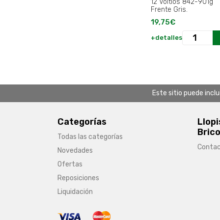
12 Voltios 842-901g
Frente Gris.
19,75€
+detalles
Este sitio puede incl
Categorías
Llopi
Brico
Todas las categorías
Conta
Novedades
Ofertas
Reposiciones
Liquidación