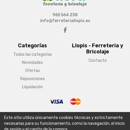
965 564 238
info@ferreteriallopis.es
Categorías
Llopis - Ferreteria y
Bricolaje
Todas las categorías
Contacto
Novedades
Ofertas
Reposiciones
Liquidación
© Copyright 2026 Llopis - Ferreteria y Bricolaje
Este sitio utiliza únicamente cookies técnicas y estrictamente
Aviso legal
Condiciones generales de venta
Política de envío
necesarias para su funcionamiento, como la navegación, el inicio
de sesión y el carrito de la compra.