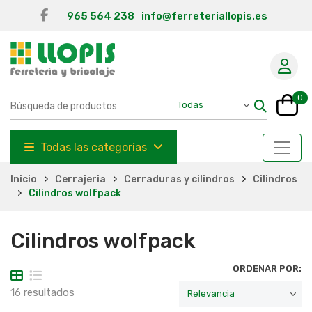
965 564 238
info@ferreteriallopis.es
0
Todas las categorías
Inicio
Cerrajeria
Cerraduras y cilindros
Cilindros
Cilindros wolfpack
Cilindros wolfpack
ORDENAR POR:
16 resultados