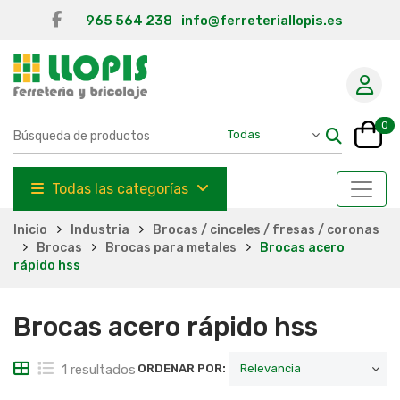
965 564 238
info@ferreteriallopis.es
0
Todas las categorías
Inicio
Industria
Brocas / cinceles / fresas / coronas
Brocas
Brocas para metales
Brocas acero
rápido hss
Brocas acero rápido hss
1 resultados
ORDENAR POR: