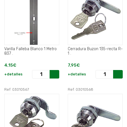
Varilla Falleba Blanco 1 Metro
Cerradura Buzon 135-recta R-
837 .
1 .
4,15€
7,95€
+detalles
+detalles
Ref: 03010567
Ref: 03010568