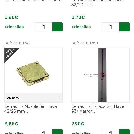
Puente Varilla Falleba Blanco .
Cerradura Mueble Sin Llave
32/20 mm. .
0,60€
3,70€
+detalles
+detalles
Ref: 03010242
Ref: 03010250
25 mm.
Cerradura Mueble Sin Llave
Cerradura Falleba Sin Llave
42/25 mm. .
93/ Marron .
3,85€
7,90€
+detalles
+detalles