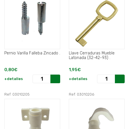
Pernio Varilla Falleba Zincado .
Llave Cerraduras Mueble
Latonada (32-42-93) .
0,80€
1,95€
+detalles
+detalles
Ref: 03010205
Ref: 03010206