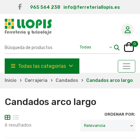
965 564 238
info@ferreteriallopis.es
0
Todas las categorías
Inicio
Cerrajeria
Candados
Candados arco largo
Candados arco largo
ORDENAR POR:
6 resultados