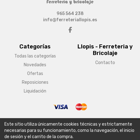
965 564 238
info@ferreteriallopis.es
Categorías
Llopis - Ferreteria y
Bricolaje
Todas las categorías
Contacto
Novedades
Ofertas
Reposiciones
Liquidación
© Copyright 2026 Llopis - Ferreteria y Bricolaje
Este sitio utiliza únicamente cookies técnicas y estrictamente
Aviso legal
Condiciones generales de venta
Política de envío
necesarias para su funcionamiento, como la navegación, el inicio
de sesión y el carrito de la compra.
Política de privacidad
Política de cookies
Configurar cookies